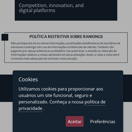
Competition, innovation, and
digital platforms
POLÍTICA RESTRITIVA SOBRE RANKINGS
Não participamos de ou damos informações a publicações classificadoras de escritórios de
advocacia (rankings) com uso de informações confidenciais de clientes. Também não
pagamos por espaço editorial ou publicitário. Isso pode levar a omissão ou distorção de
informações relativas a nossas atividades em tais publicações. Assim, a visita a nosso site é
a maneira mais adequada de conhecer nossa atuação.
Cookies
Utilizamos cookies para proporcionar aos
usuários um site funcional, seguro e
personalizado. Conheça a nossa
política de
©2026 - Levy & Salomão Advogados - Todos os direitos reservados
privacidade
.
Política de Privacidade
Termos de Uso
Aceitar
Preferências
developed by
asteria.com.br
designed by
pregodesign.com.br