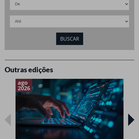
Outras edições
ago
a
2026
2