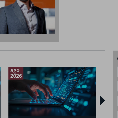
ago
mai
2026
2026
O n
san
bras