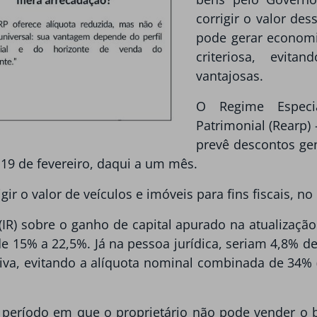
corrigir o valor des
pode gerar economia
criteriosa, evita
vantajosas.
O Regime Especia
Patrimonial (Rearp) 
prevê descontos gen
 19 de fevereiro, daqui a um mês.
r o valor de veículos e imóveis para fins fiscais, no 
(IR) sobre o ganho de capital apurado na atualizaçã
de 15% a 22,5%. Já na pessoa jurídica, seriam 4,8% de
tiva, evitando a alíquota nominal combinada de 34% (
o período em que o proprietário não pode vender o