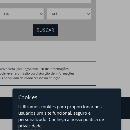
 advocacia (rankings) com uso de informações
pode levar a omissão ou distorção de informações
 mais adequada de conhecer nossa atuação.
Cookies
Utilizamos cookies para proporcionar aos
usuários um site funcional, seguro e
personalizado. Conheça a nossa
política de
privacidade
.
developed by
asteria.com.br
designed by
pregodesign.com.br