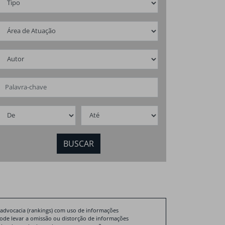
fev
2026
ovo mercado de
Nova dinâmica
eamento básico
do setor imob
ileiro
2026
 advocacia (rankings) com uso de informações
pode levar a omissão ou distorção de informações