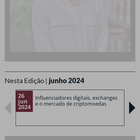
Nesta Edição |
junho 2024
26
2
Influenciadores digitais, exchanges
jun
j
e o mercado de criptomoedas
2024
2