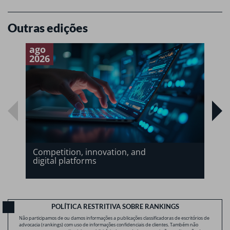
Outras edições
ago
a
2026
2
Competition, innovation, and
digital platforms
POLÍTICA RESTRITIVA SOBRE RANKINGS
Não participamos de ou damos informações a publicações classificadoras de escritórios de
advocacia (rankings) com uso de informações confidenciais de clientes. Também não