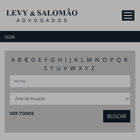
HOME
A
B
C
D
E
F
G
H
I
J
K
L
M
N
O
P
Q
R
S
T
U
V
W
X
Y
Z
VER TODOS