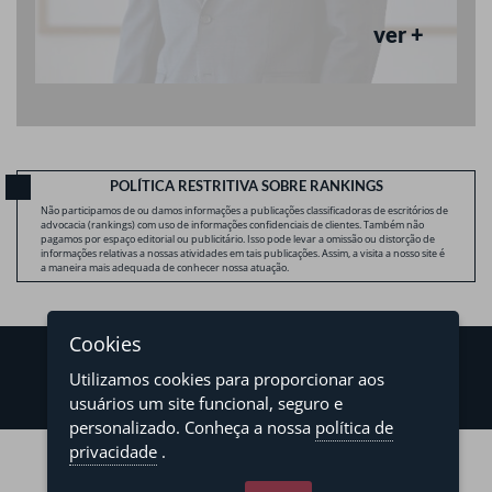
ver +
POLÍTICA RESTRITIVA SOBRE RANKINGS
Não participamos de ou damos informações a publicações classificadoras de escritórios de
advocacia (rankings) com uso de informações confidenciais de clientes. Também não
pagamos por espaço editorial ou publicitário. Isso pode levar a omissão ou distorção de
informações relativas a nossas atividades em tais publicações. Assim, a visita a nosso site é
a maneira mais adequada de conhecer nossa atuação.
Cookies
Utilizamos cookies para proporcionar aos
usuários um site funcional, seguro e
personalizado. Conheça a nossa
política de
©2026 - Levy & Salomão Advogados - Todos os direitos reservados
privacidade
.
Política de Privacidade
Termos de Uso