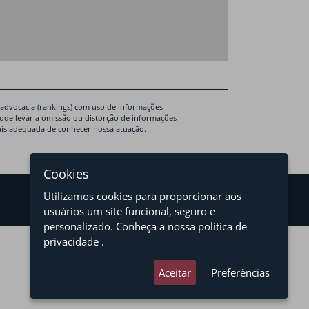
 advocacia (rankings) com uso de informações
pode levar a omissão ou distorção de informações
 mais adequada de conhecer nossa atuação.
Cookies
Utilizamos cookies para proporcionar aos
usuários um site funcional, seguro e
personalizado. Conheça a nossa
política de
privacidade
.
developed by
asteria.com.br
designed by
pregodesign.com.br
Aceitar
Preferências