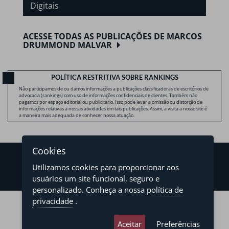
Digitais
ACESSE TODAS AS PUBLICAÇÕES DE MARCOS
DRUMMOND MALVAR
POLÍTICA RESTRITIVA SOBRE RANKINGS
Não participamos de ou damos informações a publicações classificadoras de escritórios de
advocacia (rankings) com uso de informações confidenciais de clientes. Também não
pagamos por espaço editorial ou publicitário. Isso pode levar a omissão ou distorção de
informações relativas a nossas atividades em tais publicações. Assim, a visita a nosso site é
a maneira mais adequada de conhecer nossa atuação.
Cookies
Utilizamos cookies para proporcionar aos
usuários um site funcional, seguro e
personalizado. Conheça a nossa
política de
©2026 - Levy & Salomão Advogados - Todos os direitos reservados
privacidade
.
Política de Privacidade
Termos de Uso
Aceitar
Preferências