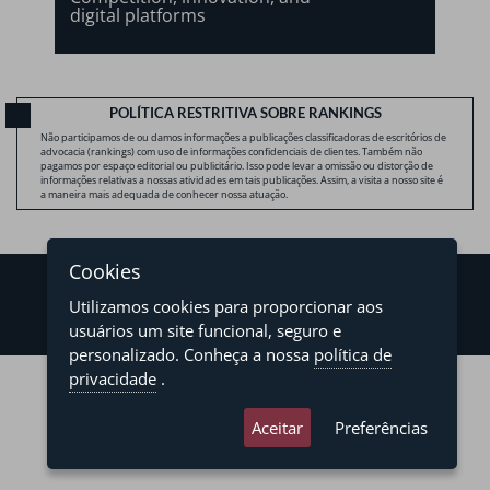
digital platforms
POLÍTICA RESTRITIVA SOBRE RANKINGS
Não participamos de ou damos informações a publicações classificadoras de escritórios de
advocacia (rankings) com uso de informações confidenciais de clientes. Também não
pagamos por espaço editorial ou publicitário. Isso pode levar a omissão ou distorção de
informações relativas a nossas atividades em tais publicações. Assim, a visita a nosso site é
a maneira mais adequada de conhecer nossa atuação.
Cookies
Utilizamos cookies para proporcionar aos
usuários um site funcional, seguro e
personalizado. Conheça a nossa
política de
©2026 - Levy & Salomão Advogados - Todos os direitos reservados
privacidade
.
Política de Privacidade
Termos de Uso
Aceitar
Preferências
developed by
asteria.com.br
designed by
pregodesign.com.br