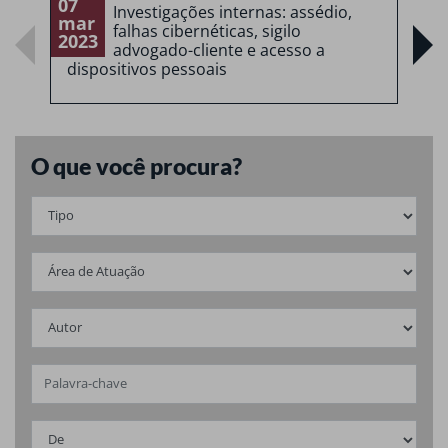
07
0
Investigações internas: assédio,
mar
falhas cibernéticas, sigilo
2023
2
advogado-cliente e acesso a
dispositivos pessoais
O que você procura?