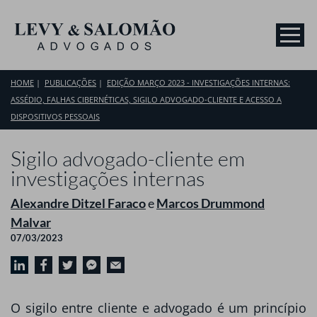
HOME
PUBLICAÇÕES
EDIÇÃO MARÇO 2023 - INVESTIGAÇÕES INTERNAS:
ASSÉDIO, FALHAS CIBERNÉTICAS, SIGILO ADVOGADO-CLIENTE E ACESSO A
DISPOSITIVOS PESSOAIS
Sigilo advogado-cliente em
investigações internas
Alexandre Ditzel Faraco
e
Marcos Drummond
Malvar
07/03/2023
O sigilo entre cliente e advogado é um princípio