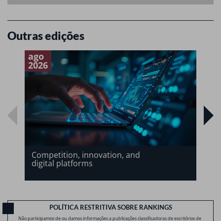
Outras edições
ago
a
2026
2
Competition, innovation, and
digital platforms
POLÍTICA RESTRITIVA SOBRE RANKINGS
Não participamos de ou damos informações a publicações classificadoras de escritórios de