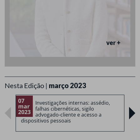
ver +
Nesta Edição |
março 2023
07
0
Investigações internas: assédio,
mar
falhas cibernéticas, sigilo
2023
2
advogado-cliente e acesso a
dispositivos pessoais