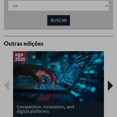
Outras edições
ago
a
2026
2
Competition, innovation, and
digital platforms