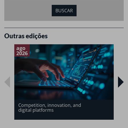
Outras edições
ago
a
2026
2
Competition, innovation, and
digital platforms