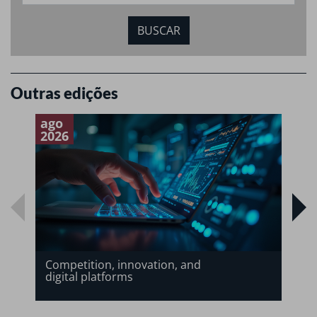
Outras edições
ago
a
2026
2
Competition, innovation, and
digital platforms