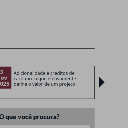
3
13
Adicionalidade e créditos de
Os
nov
nov
carbono: o que efetivamente
ao
025
2025
define o valor de um projeto
O que você procura?