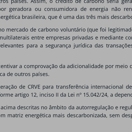
os países. Assim, o crédito de carbono seria gera
or geradora ou consumidora de energia não reno
ergética brasileira, que é uma das três mais descar
o mercado de carbono voluntário (que foi legitimado
u multilaterais entre empresas privadas e mediante c
levantes para a segurança jurídica das transações, 
centivar a comprovação da adicionalidade por meio
ica de outros países.
geração de CRVE para transferência internacional d
forme artigo 12, inciso II da Lei nº 15.042/24, a depe
acima descritas no âmbito da autorregulação e regu
m matriz energética mais descarbonizada, sem desp