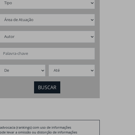
fev
2026
ovo mercado de
Nova dinâmica
eamento básico
do setor imob
ileiro
2026
 advocacia (rankings) com uso de informações
pode levar a omissão ou distorção de informações