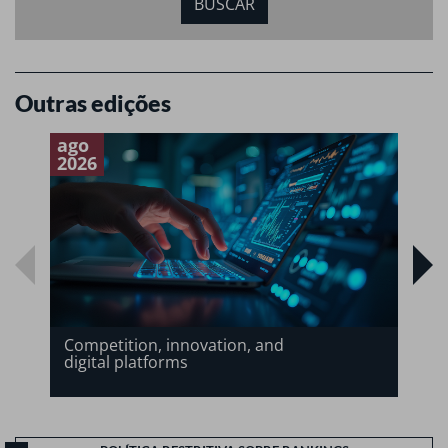
Outras edições
ago
a
2026
2
Competition, innovation, and
digital platforms