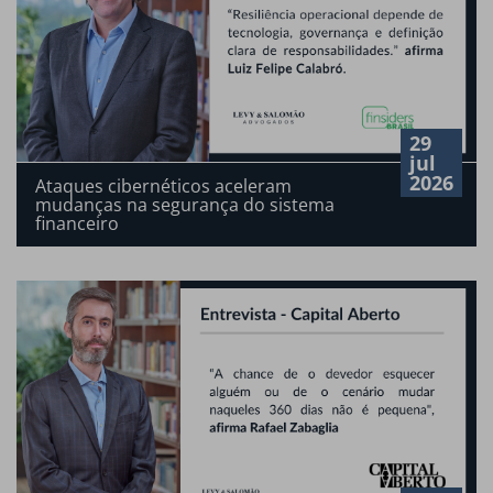
29
jul
2026
Ataques cibernéticos aceleram
mudanças na segurança do sistema
financeiro