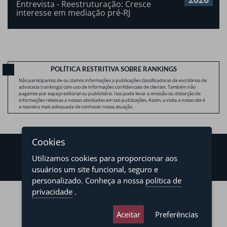
Entrevista - Reestruturação: Cresce
interesse em mediação pré-RJ
POLÍTICA RESTRITIVA SOBRE RANKINGS
Não participamos de ou damos informações a publicações classificadoras de escritórios de
advocacia (rankings) com uso de informações confidenciais de clientes. Também não
pagamos por espaço editorial ou publicitário. Isso pode levar a omissão ou distorção de
informações relativas a nossas atividades em tais publicações. Assim, a visita a nosso site é
a maneira mais adequada de conhecer nossa atuação.
Cookies
Utilizamos cookies para proporcionar aos
usuários um site funcional, seguro e
personalizado. Conheça a nossa
política de
©2026 - Levy & Salomão Advogados - Todos os direitos reservados
privacidade
.
Política de Privacidade
Termos de Uso
Aceitar
Preferências
developed by
asteria.com.br