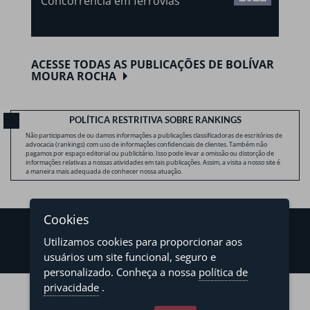
Concorrência em ferrovias
ACESSE TODAS AS PUBLICAÇÕES DE BOLÍVAR
MOURA ROCHA
POLÍTICA RESTRITIVA SOBRE RANKINGS
Não participamos de ou damos informações a publicações classificadoras de escritórios de
advocacia (rankings) com uso de informações confidenciais de clientes. Também não
pagamos por espaço editorial ou publicitário. Isso pode levar a omissão ou distorção de
informações relativas a nossas atividades em tais publicações. Assim, a visita a nosso site é
a maneira mais adequada de conhecer nossa atuação.
Cookies
Utilizamos cookies para proporcionar aos
usuários um site funcional, seguro e
personalizado. Conheça a nossa
política de
©2026 - Levy & Salomão Advogados - Todos os direitos reservados
privacidade
.
Política de Privacidade
Termos de Uso