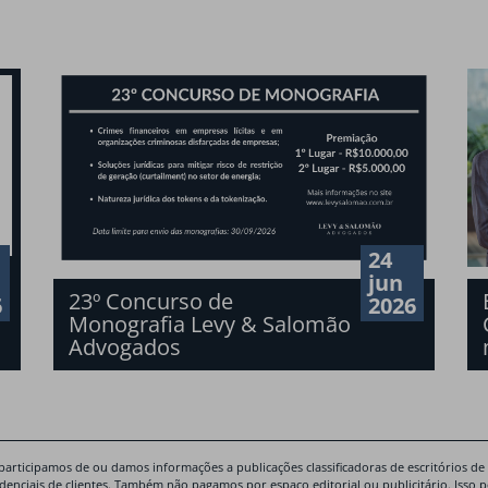
24
jun
23º Concurso de
6
2026
Monografia Levy & Salomão
Advogados
participamos de ou damos informações a publicações classificadoras de escritórios de
idenciais de clientes. Também não pagamos por espaço editorial ou publicitário. Isso 