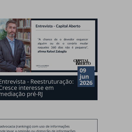
09
jun
Entrevista - Reestruturação:
2026
Cresce interesse em
mediação pré-RJ
 advocacia (rankings) com uso de informações
pode levar a omissão ou distorção de informações