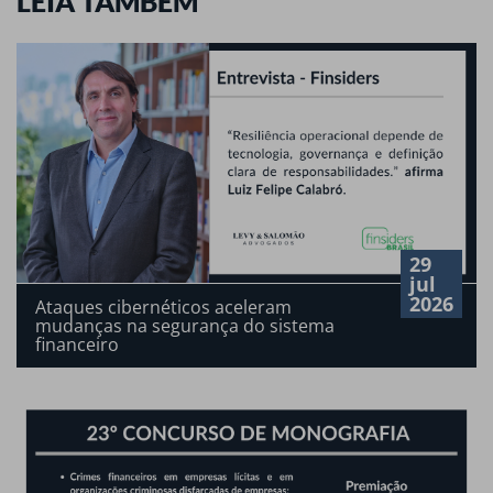
LEIA TAMBÉM
29
jul
2026
Ataques cibernéticos aceleram
mudanças na segurança do sistema
financeiro