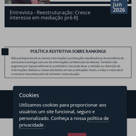
jun
2026
Entrevista - Reestruturação: Cresce
interesse em mediação pré-RJ
POLÍTICA RESTRITIVA SOBRE RANKINGS
Não participamos de ou damos informações a publicações classificadoras de escritórios de
advocacia (rankings) com uso de informações confidenciais de clientes. Também não
pagamos por espaço editorial ou publicitário. Isso pode levar a omissão ou distorção de
informações relativas a nossas atividades em tais publicações. Assim, a visita a nosso site é
a maneira mais adequada de conhecer nossa atuação.
Cookies
Utilizamos cookies para proporcionar aos
usuários um site funcional, seguro e
personalizado. Conheça a nossa
política de
©2026 - Levy & Salomão Advogados - Todos os direitos reservados
privacidade
.
Política de Privacidade
Termos de Uso