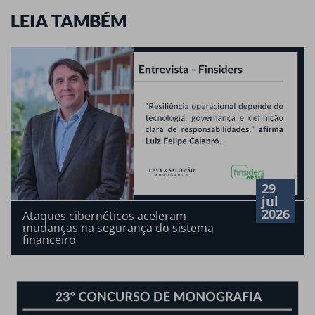
LEIA TAMBÉM
29
jul
2026
Ataques cibernéticos aceleram
mudanças na segurança do sistema
financeiro