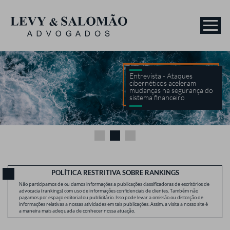
Entrevista - Ataques
cibernéticos aceleram
mudanças na segurança do
sistema financeiro
POLÍTICA RESTRITIVA SOBRE RANKINGS
Não participamos de ou damos informações a publicações classificadoras de escritórios de
advocacia (rankings) com uso de informações confidenciais de clientes. Também não
pagamos por espaço editorial ou publicitário. Isso pode levar a omissão ou distorção de
informações relativas a nossas atividades em tais publicações. Assim, a visita a nosso site é
a maneira mais adequada de conhecer nossa atuação.