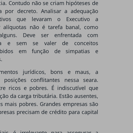
cia. Contudo não se criam hipóteses de
ia por decreto. Analisar a adequação
ivos que levaram o Executivo a
r alíquotas não é tarefa banal, como
alguns. Deve ser enfrentada com
ia e sem se valer de conceitos
ebidos em função de simpatias e
s.
mentos jurídicos, bons e maus, a
r posições conflitantes nessa seara.
e ricos e pobres. É indiscutível que
ão da carga tributária. Estão ausentes,
dos mais pobres. Grandes empresas são
resas precisam de crédito para capital
iais é irrelevante para assegurar a