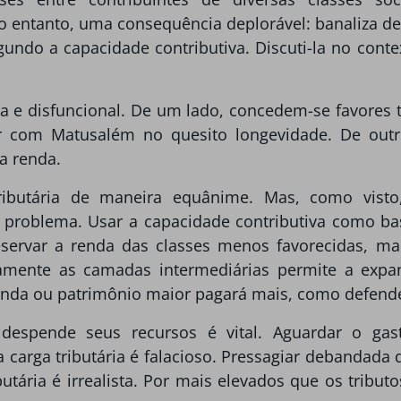
no entanto, uma consequência deplorável: banaliza 
segundo a capacidade contributiva. Discuti-la no cont
justa e disfuncional. De um lado, concedem-se favore
r com Matusalém no quesito longevidade. De out
a renda.
a tributária de maneira equânime. Mas, como vist
 problema. Usar a capacidade contributiva como bas
eservar a renda das classes menos favorecidas, man
damente as camadas intermediárias permite a expa
nda ou patrimônio maior pagará mais, como defende
espende seus recursos é vital. Aguardar o gast
 a carga tributária é falacioso. Pressagiar debandada d
tária é irrealista. Por mais elevados que os tributo