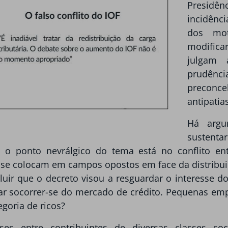
Presidên
incidênc
dos mot
modifica
julgam 
prudênc
preconc
antipatia
Há argu
sustenta
 o ponto nevrálgico do tema está no conflito entr
as se colocam em campos opostos em face da distribuiç
ir que o decreto visou a resguardar o interesse 
ar socorrer-se do mercado de crédito. Pequenas emp
egoria de ricos?
sses entre contribuintes de diversas classes soc