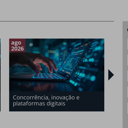
ago
mai
2026
2026
O n
san
bras
Concorrência, inovação e
plataformas digitais