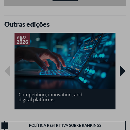
Outras edições
ago
a
2026
2
Competition, innovation, and
digital platforms
POLÍTICA RESTRITIVA SOBRE RANKINGS