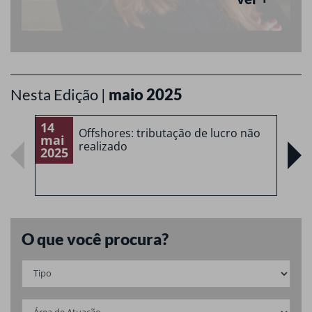
Nesta Edição |
maio 2025
14
1
Offshores: tributação de lucro não
mai
m
realizado
2025
2
O que você procura?