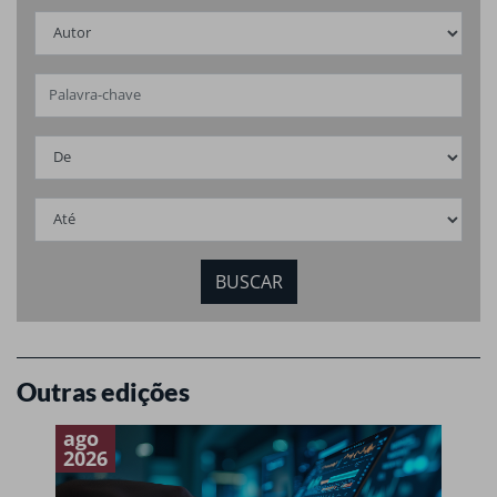
Outras edições
ago
a
2026
2