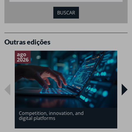
Outras edições
ago
a
2026
2
Competition, innovation, and
digital platforms