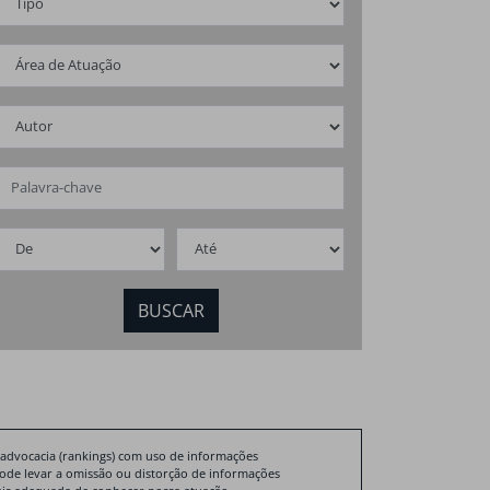
2026
ovo mercado de
Nova dinâmica
eamento básico
do setor imob
ileiro
2026
 advocacia (rankings) com uso de informações
pode levar a omissão ou distorção de informações