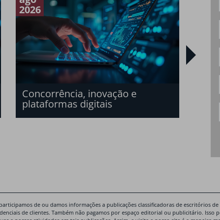
2026
2026
O n
san
bras
Concorrência, inovação e
plataformas digitais
participamos de ou damos informações a publicações classificadoras de escritórios de
idenciais de clientes. Também não pagamos por espaço editorial ou publicitário. Isso 