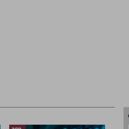
ago
mai