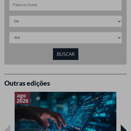
Outras edições
ago
a
2026
2