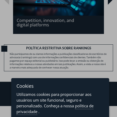
Competition, innovation, and
digital platforms
POLÍTICA RESTRITIVA SOBRE RANKINGS
Não participamos de ou damos informações a publicações classificadoras de escritórios de
advocacia (rankings) com uso de informações confidenciais de clientes. Também não
pagamos por espaço editorial ou publicitário. Isso pode levar a omissão ou distorção de
informações relativas a nossas atividades em tais publicações. Assim, a visita a nosso site é
a maneira mais adequada de conhecer nossa atuação.
Cookies
Utilizamos cookies para proporcionar aos
usuários um site funcional, seguro e
personalizado. Conheça a nossa
política de
©2026 - Levy & Salomão Advogados - Todos os direitos reservados
privacidade
.
Política de Privacidade