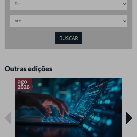
Outras edições
ago
a
2026
2