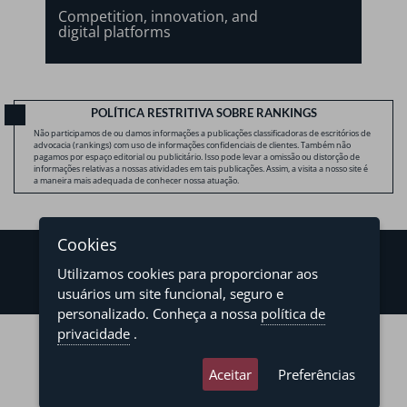
Competition, innovation, and
digital platforms
POLÍTICA RESTRITIVA SOBRE RANKINGS
Não participamos de ou damos informações a publicações classificadoras de escritórios de
advocacia (rankings) com uso de informações confidenciais de clientes. Também não
pagamos por espaço editorial ou publicitário. Isso pode levar a omissão ou distorção de
informações relativas a nossas atividades em tais publicações. Assim, a visita a nosso site é
a maneira mais adequada de conhecer nossa atuação.
Cookies
Utilizamos cookies para proporcionar aos
usuários um site funcional, seguro e
personalizado. Conheça a nossa
política de
©2026 - Levy & Salomão Advogados - Todos os direitos reservados
privacidade
.
Política de Privacidade
Termos de Uso
Aceitar
Preferências
developed by
asteria.com.br
designed by
pregodesign.com.br