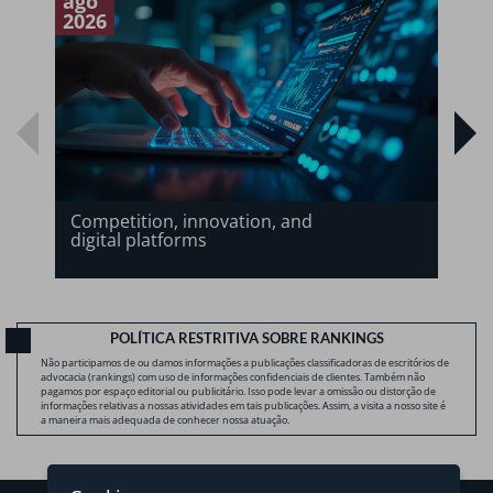
ago
a
2026
2
Competition, innovation, and
digital platforms
POLÍTICA RESTRITIVA SOBRE RANKINGS
Não participamos de ou damos informações a publicações classificadoras de escritórios de
advocacia (rankings) com uso de informações confidenciais de clientes. Também não
pagamos por espaço editorial ou publicitário. Isso pode levar a omissão ou distorção de
informações relativas a nossas atividades em tais publicações. Assim, a visita a nosso site é
a maneira mais adequada de conhecer nossa atuação.