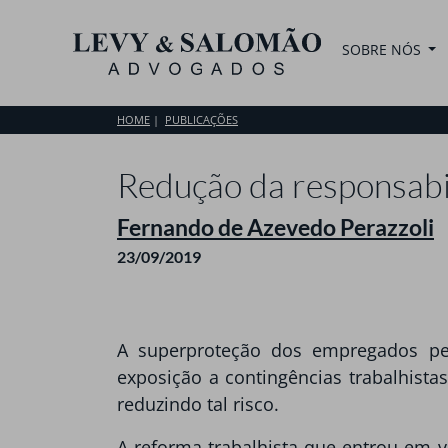
SOBRE NÓS
HOME
PUBLICAÇÕES
Redução da responsabil
Fernando de Azevedo Perazzoli
23/09/2019
A superproteção dos empregados pela
exposição a contingências trabalhistas
reduzindo tal risco.
A reforma trabalhista que entrou em vi