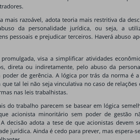
tradores.
ma mais razoável, adota teoria mais restritiva da des
uso da personalidade jurídica, ou seja, a util
ens pessoais e prejudicar terceiros. Haverá abuso ap
promulgada, visa a simplificar atividades econôm
s, direta ou indiretamente, pelo abuso da personali
poder de gerência. A lógica por trás da norma é a 
que tal lei não seja vinculativa no caso de relações d
mas nas leis trabalhistas.
ais do trabalho parecem se basear em lógica semelh
 que acionista minoritário sem poder de gestão n
. A decisão adota a tese de que acionistas devem
de jurídica. Ainda é cedo para prever, mas espera-s
lhantes.