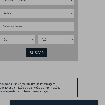
eamento básico
do setor imob
ileiro
2026
 advocacia (rankings) com uso de informações
pode levar a omissão ou distorção de informações
 mais adequada de conhecer nossa atuação.