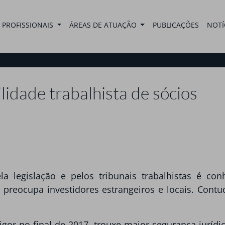
PROFISSIONAIS
ÁREAS DE ATUAÇÃO
PUBLICAÇÕES
NOTÍ
idade trabalhista de sócios
 legislação e pelos tribunais trabalhistas é con
 preocupa investidores estrangeiros e locais. Contu
gor no final de 2017, trouxe maior segurança jurídic