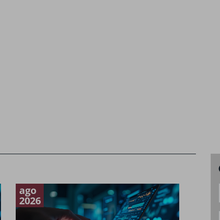
ago
mai
2026
2026
O n