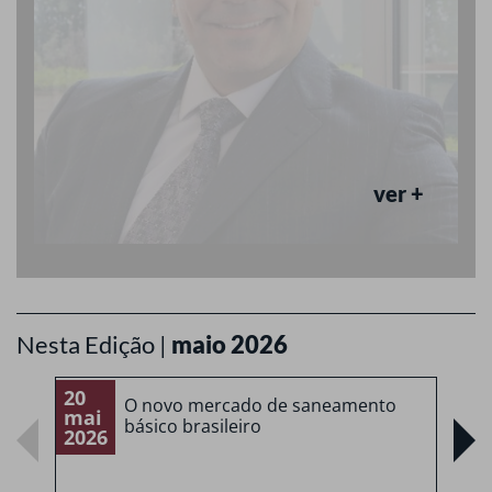
ver +
Nesta Edição |
maio 2026
20
2
O novo mercado de saneamento
mai
m
básico brasileiro
2026
2