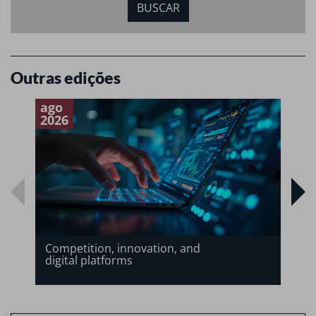
Outras edições
ago
a
2026
2
Competition, innovation, and
digital platforms