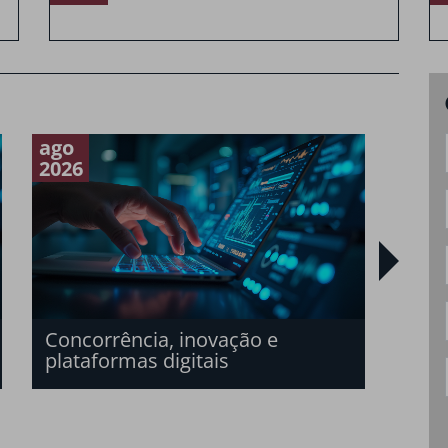
ago
fev
2026
2026
Nova
do s
202
Concorrência, inovação e
plataformas digitais