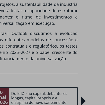
jetos, a sustentabilidade da indústria
erá testar a capacidade de estruturar
 manter o ritmo de investimentos e
niversalização em execução.
razil Outlook discutimos a evolução
, os diferentes modelos de concessão e
os contratuais e regulatórios, os testes
nio 2026–2027 e o papel crescente do
financiamento da universalização.
0
20
Do leilão ao capital: debêntures
Co
mai
mai
longas, capital próprio e a
sa
026
2026
disciplina do novo saneamento
en